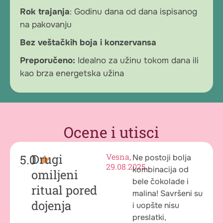
Rok trajanja
: Godinu dana od dana ispisanog
na pakovanju
Bez veštačkih boja i konzervansa
Preporučeno:
Idealno za užinu tokom dana ili
kao brza energetska užina
Ocene i utisci
Drugi
Vesna,
Ne postoji bolja
29.08.2025.
kombinacija od
omiljeni
bele čokolade i
ritual pored
malina! Savršeni su
dojenja
i uopšte nisu
preslatki,