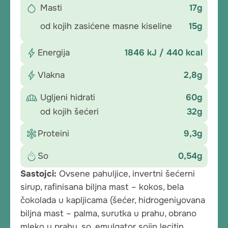
Masti
17g
od kojih zasićene masne kiseline
15g
Energija
1846 kJ / 440 kcal
Vlakna
2,8g
Ugljeni hidrati
60g
od kojih šećeri
32g
Proteini
9,3g
So
0,54g
Sastojci:
Ovsene pahuljice, invertni šećerni
sirup, rafinisana biljna mast – kokos, bela
čokolada u kapljicama (šećer, hidrogeniyovana
biljna mast – palma, surutka u prahu, obrano
mleko u prahu, so, emulgator sojin lecitin,