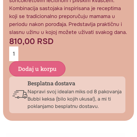
suncokretovim lecitinom i pivskim kvascem.
Kombinacija sastojaka inspirisana je receptima
koji se tradicionalno preporučuju mamama u
periodu nakon porođaja. Predstavlja praktičnu i
slasnu užinu u kojoj možete uživati svakog dana.
810,00
RSD
Dodaj u korpu
Besplatna dostava
Napravi svoj idealan miks od 8 pakovanja
Bubbi keksa (bilo kojih ukusa!), a mi ti
poklanjamo besplatnu dostavu.