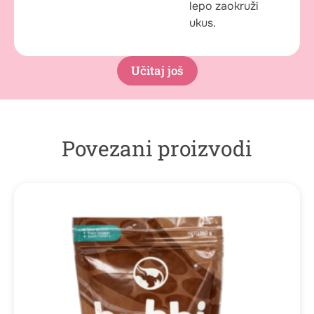
lepo zaokruži
ukus.
Učitaj još
Povezani proizvodi