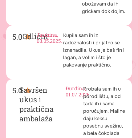
obožavam da ih
grickam dok dojim.
Odlični
Jasmina,
Kupila sam ih iz
08.05.2025.
radoznalosti i prijatno se
iznenadila. Ukus je baš fin i
lagan, a volim i što je
pakovanje praktično.
Savršen
Đurđina,
Probala sam ih u
01.07.2025.
porodilištu, a od
ukus i
tada ih i sama
praktična
poručujem. Maline
ambalaža
daju keksu
posebnu svežinu,
a bela čokolada