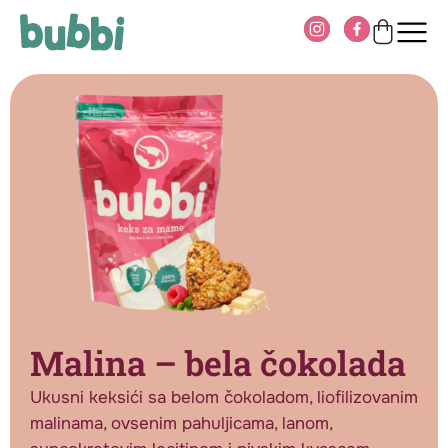
Malina – bela čokolada
Ukusni keksići sa belom čokoladom, liofilizovanim
malinama, ovsenim pahuljicama, lanom,