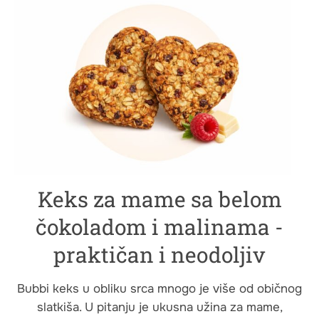
Keks za mame sa belom
čokoladom i malinama -
praktičan i neodoljiv
Bubbi keks u obliku srca mnogo je više od običnog
slatkiša. U pitanju je ukusna užina za mame,