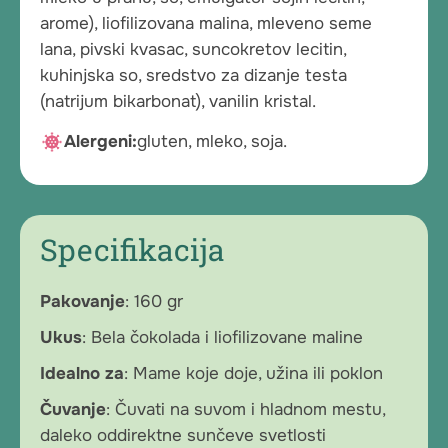
arome), liofilizovana malina, mleveno seme
lana, pivski kvasac, suncokretov lecitin,
kuhinjska so, sredstvo za dizanje testa
(natrijum bikarbonat), vanilin kristal.
Alergeni:
gluten, mleko, soja.
Specifikacija
Pakovanje
: 160 gr
Ukus
: Bela čokolada i liofilizovane maline
Idealno za
: Mame koje doje, užina ili poklon
Čuvanje
: Čuvati na suvom i hladnom mestu,
daleko oddirektne sunčeve svetlosti