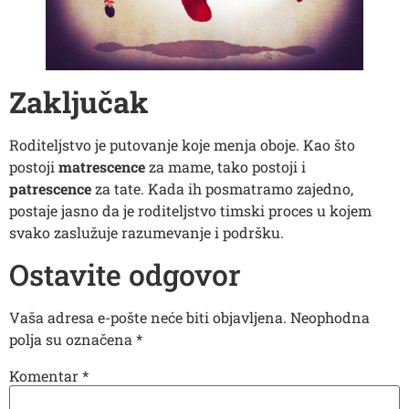
Zaključak
Roditeljstvo je putovanje koje menja oboje. Kao što
postoji
matrescence
za mame, tako postoji i
patrescence
za tate. Kada ih posmatramo zajedno,
postaje jasno da je roditeljstvo timski proces u kojem
svako zaslužuje razumevanje i podršku.
Ostavite odgovor
Vaša adresa e-pošte neće biti objavljena.
Neophodna
polja su označena
*
Komentar
*