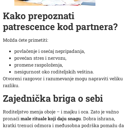
Kako prepoznati
patrescence kod partnera?
Možda ćete primetiti:
povlačenje i osećaj nepripadanja,
povećan stres i nervozu,
promene raspoloženja,
nesigurnost oko roditeljskih veština.
Otvoreni razgovor i razumevanje mogu napraviti veliku
razliku.
Zajednička briga o sebi
Roditeljstvo menja oboje – i majku i oca. Zato je važno
pronaći
male rituale koji daju snagu
. Dobra ishrana,
kratki trenuci odmora i međusobna podrška pomažu da