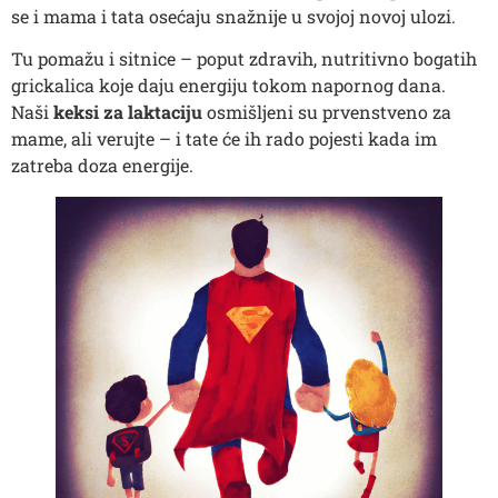
se i mama i tata osećaju snažnije u svojoj novoj ulozi.
Tu pomažu i sitnice – poput zdravih, nutritivno bogatih
grickalica koje daju energiju tokom napornog dana.
Naši
keksi za laktaciju
osmišljeni su prvenstveno za
mame, ali verujte – i tate će ih rado pojesti kada im
zatreba doza energije.