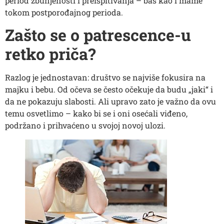
period zbunjenosti i preispitivanja – baš kao i mame
tokom postporođajnog perioda.
Zašto se o patrescence-u
retko priča?
Razlog je jednostavan: društvo se najviše fokusira na
majku i bebu. Od očeva se često očekuje da budu „jaki“ i
da ne pokazuju slabosti. Ali upravo zato je važno da ovu
temu osvetlimo – kako bi se i oni osećali viđeno,
podržano i prihvaćeno u svojoj novoj ulozi.