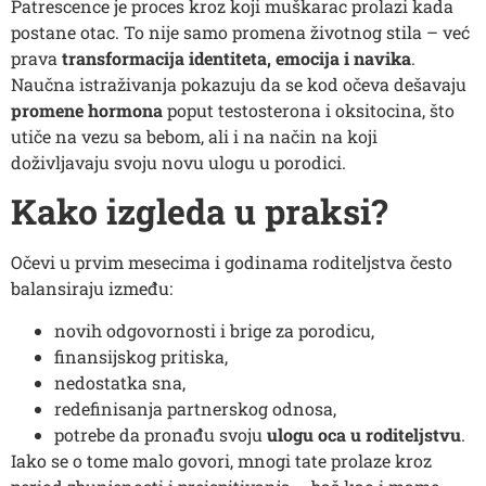
Patrescence je proces kroz koji muškarac prolazi kada
postane otac. To nije samo promena životnog stila – već
prava
transformacija identiteta, emocija i navika
.
Naučna istraživanja pokazuju da se kod očeva dešavaju
promene hormona
poput testosterona i oksitocina, što
utiče na vezu sa bebom, ali i na način na koji
doživljavaju svoju novu ulogu u porodici.
Kako izgleda u praksi?
Očevi u prvim mesecima i godinama roditeljstva često
balansiraju između:
novih odgovornosti i brige za porodicu,
finansijskog pritiska,
nedostatka sna,
redefinisanja partnerskog odnosa,
potrebe da pronađu svoju
ulogu oca u roditeljstvu
.
Iako se o tome malo govori, mnogi tate prolaze kroz