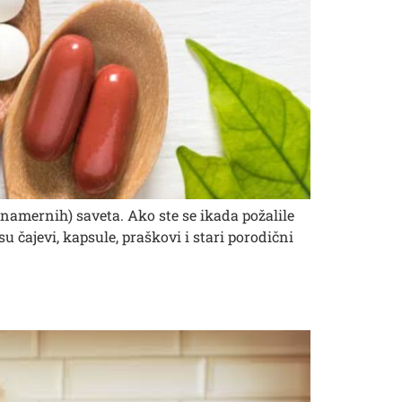
namernih) saveta. Ako ste se ikada požalile
u čajevi, kapsule, praškovi i stari porodični