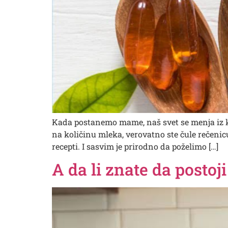
Kada postanemo mame, naš svet se menja iz ko
na količinu mleka, verovatno ste čule rečenicu
recepti. I sasvim je prirodno da poželimo […]
A da li znate da postoj