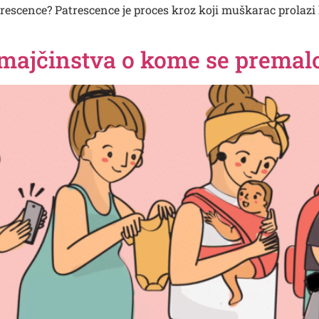
patrescence? Patrescence je proces kroz koji muškarac prola
majčinstva o kome se premalo