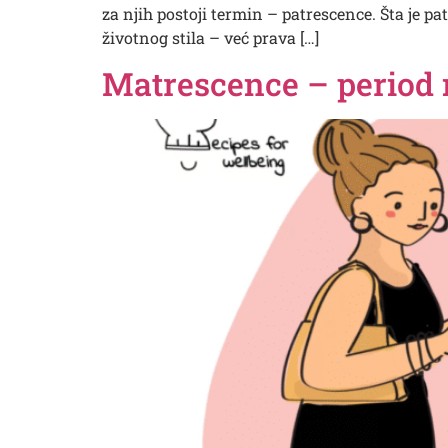
za njih postoji termin – patrescence. Šta je 
životnog stila – već prava […]
Matrescence – period 