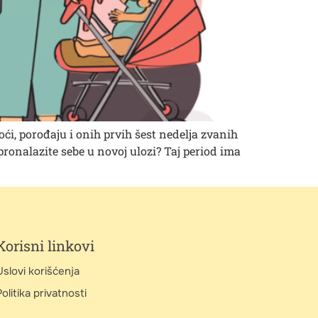
oći, porođaju i onih prvih šest nedelja zvanih
ronalazite sebe u novoj ulozi? Taj period ima
Korisni linkovi
Uslovi korišćenja
olitika privatnosti