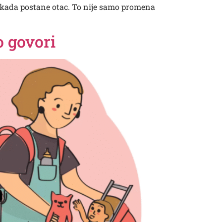
zi kada postane otac. To nije samo promena
 govori