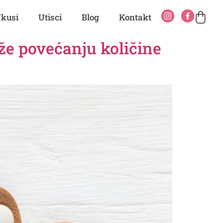
kusi
Utisci
Blog
Kontakt
že povećanju količine