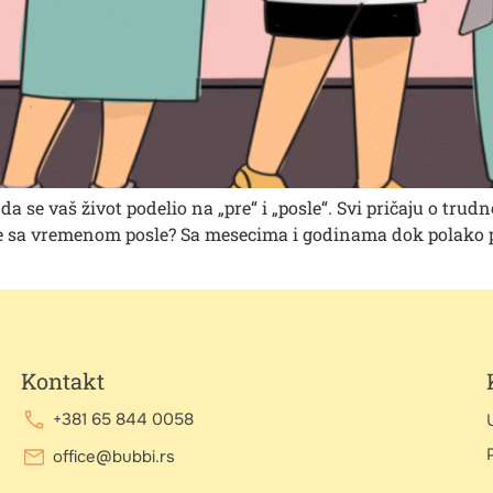
a se vaš život podelio na „pre“ i „posle“. Svi pričaju o trudn
ta je sa vremenom posle? Sa mesecima i godinama dok polako p
Kontakt
+381 65 844 0058
P
office@bubbi.rs