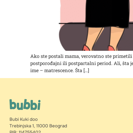
Ako ste postali mama, verovatno ste primetili d
postporođajni ili postpartalni period. Ali, š
ime – matrescence. Šta […]
Bubi Kuki doo
Trebinjska 1, 11000 Beograd
PIB: 114755402