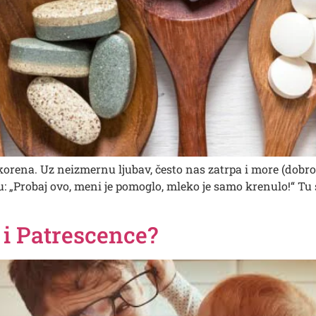
rena. Uz neizmernu ljubav, često nas zatrpa i more (dobro
: „Probaj ovo, meni je pomoglo, mleko je samo krenulo!“ Tu s
i i Patrescence?